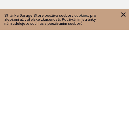
×
Stránka Garage Store používá soubory
cookies
, pro
zlepšení uživatelské zkušenosti. Používáním stránky
nám udělujete souhlas s používáním souborů
O nás
Kontakty
Obchodní podmínky
Ochrana osobních údajů
Technické problémy?
+420 774 185 924
tel:
zelinkova.daniela@gmail.com
email:
Info
Sledujte nás
Hodnocení stavu vinylů
Doprava a platba
Kde nás najdete?