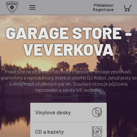
Přihlášení/
Registrace
GARAGE STORE -
VEVERKOVA
Právě jste na stránkách obchodu s deskami, vintage zesilovači,
gramofony a reproduktory, které si otevřel DJ Robot, jehož prsty se
s vinily mazlí už pěkných pár let. Součástí storu je půjčovna
reprobeden a servis hifi techniky.
Vinylové desky
CD a kazety